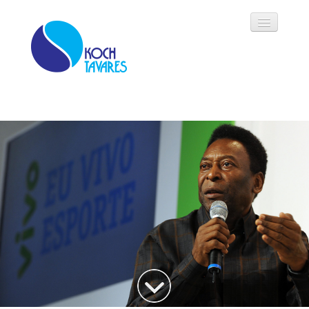
Koch Tavares
História
Áreas de Atuação
Oportunidades
Parceiros
Modalidades
Notícias