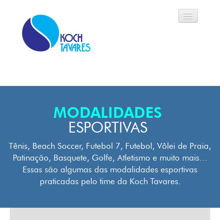
Koch Tavares
História
MODALIDADES
Áreas de Atuação
ESPORTIVAS
Oportunidades
Tênis, Beach Soccer, Futebol 7, Futebol, Vôlei de Praia,
Patinação, Basquete, Golfe, Atletismo e muito mais…
Parceiros
Essas são algumas das modalidades esportivas
praticadas pelo time da Koch Tavares.
Modalidades
Notícias