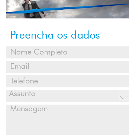
Calendário
Clientes
Preencha os dados
Cases
Contato
Login