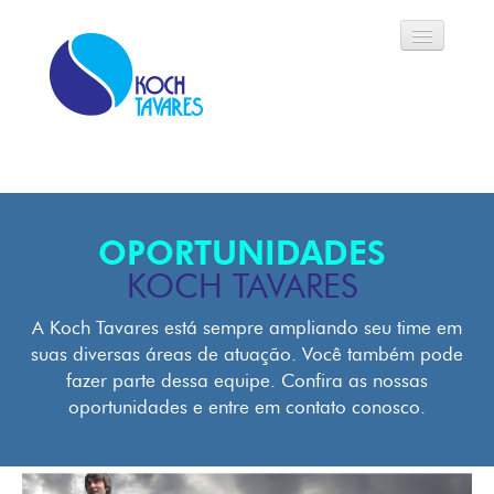
Koch Tavares
História
OPORTUNIDADES
Áreas de Atuação
KOCH TAVARES
Oportunidades
A Koch Tavares está sempre ampliando seu time em
suas diversas áreas de atuação. Você também pode
Parceiros
fazer parte dessa equipe. Confira as nossas
oportunidades e entre em contato conosco.
Modalidades
Notícias