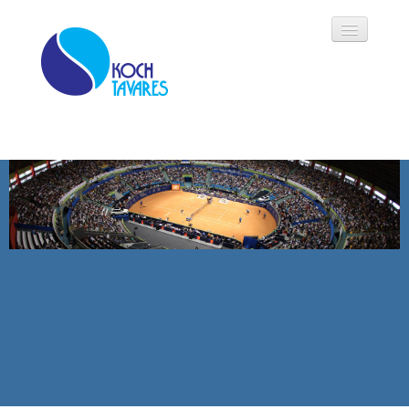
Koch Tavares
História
Áreas de Atuação
Oportunidades
Parceiros
Modalidades
Notícias