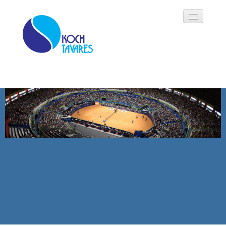
Koch Tavares
História
Áreas de Atuação
Oportunidades
Parceiros
Modalidades
Notícias