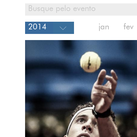
jan
fev