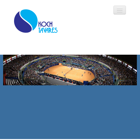
Koch Tavares
História
Áreas de Atuação
Oportunidades
Parceiros
Modalidades
Notícias