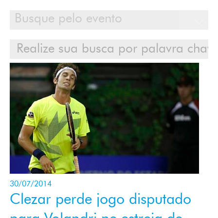
Calendário
Clientes
Cases
Contato
Login
30/07/2014
Clezar perde jogo disputado