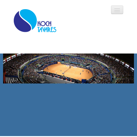
Koch Tavares
História
Áreas de Atuação
Oportunidades
Parceiros
Modalidades
Notícias