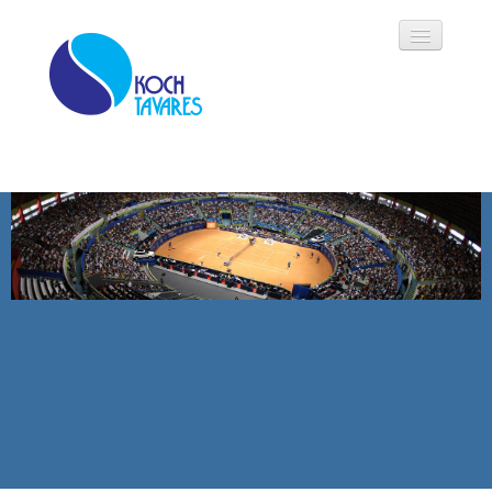
Koch Tavares
História
Áreas de Atuação
Oportunidades
Parceiros
Modalidades
Notícias