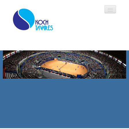
Koch Tavares
História
Áreas de Atuação
Oportunidades
Parceiros
Modalidades
Notícias