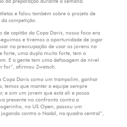
ão da preparação durante a semana.
atletas e falou também sobre o projeto de
 da competição.
 de capitão da Copa Davis, nosso foco era
nseguimos e tivemos a oportunidade de jogar
nsar na preocupação de usar os jovens na
 forte, uma dupla muito forte, tem o
 tem. E a gente tem uma defasagem de nível
m for”, afirmou Zwetsch.
r a Copa Davis como um trampolim, ganhar
cia, temos que manter a equipe sempre
r, e sim um jovem que está ali e possa
ava presente no confronto contra a
 Rogerinho, no US Open, passou um
jogando contra o Nadal, na quadra central”,