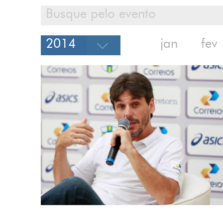
jan
fev