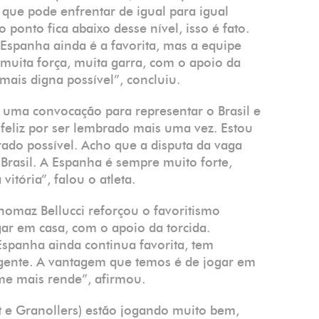
que pode enfrentar de igual para igual
onto fica abaixo desse nível, isso é fato.
Espanha ainda é a favorita, mas a equipe
 muita força, muita garra, com o apoio da
ais digna possível”, concluiu.
 uma convocação para representar o Brasil e
 feliz por ser lembrado mais uma vez. Estou
do possível. Acho que a disputa da vaga
o Brasil. A Espanha é sempre muito forte,
itória”, falou o atleta.
 Thomaz Bellucci reforçou o favoritismo
r em casa, com o apoio da torcida.
Espanha ainda continua favorita, tem
 gente. A vantagem que temos é de jogar em
me mais rende”, afirmou.
t e Granollers) estão jogando muito bem,