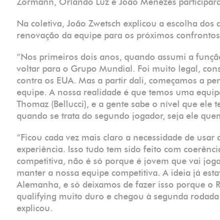
Zormann, Orlando Luz e João Menezes participar
Na coletiva, João Zwetsch explicou a escolha dos 
renovação da equipe para os próximos confrontos
“Nos primeiros dois anos, quando assumi a função
voltar para o Grupo Mundial. Foi muito legal, co
contra os EUA. Mas a partir dali, começamos a pe
equipe. A nossa realidade é que temos uma equipe
Thomaz (Bellucci), e a gente sabe o nível que ele
quando se trata do segundo jogador, seja ele que
“Ficou cada vez mais claro a necessidade de usa
experiência. Isso tudo tem sido feito com coerên
competitiva, não é só porque é jovem que vai joga
manter a nossa equipe competitiva. A ideia já est
Alemanha, e só deixamos de fazer isso porque o
qualifying muito duro e chegou à segunda rodada 
explicou.