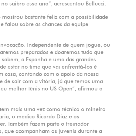
 no saibro esse ano”, acrescentou Bellucci.
mostrou bastante feliz com a possibilidade
e falou sobre as chances da equipe
convocação. Independente de quem jogue, ou
staremos preparados e doaremos tudo que
 já sabem, a Espanha é uma das grandes
o de estar no time que vai enfrentá-los é
 em casa, contando com o apoio da nossa
e de sair com a vitória, já que temos uma
seu melhor tênis no US Open”, afirmou o
 tem mais uma vez como técnico o mineiro
ria, o médico Ricardo Diaz e os
fer. Também fazem parte o treinador
ro, que acompanham os juvenis durante a