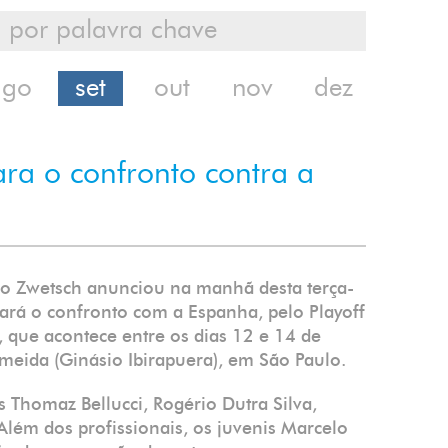
ago
set
out
nov
dez
ara o confronto contra a
ão Zwetsch anunciou na manhã desta terça-
tará o confronto com a Espanha, pelo Playoff
 que acontece entre os dias 12 e 14 de
meida (Ginásio Ibirapuera), em São Paulo.
s Thomaz Bellucci, Rogério Dutra Silva,
lém dos profissionais, os juvenis Marcelo