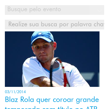
Calendário
Clientes
Cases
Contato
Login
03/11/2014
Blaz Rola quer coroar grande