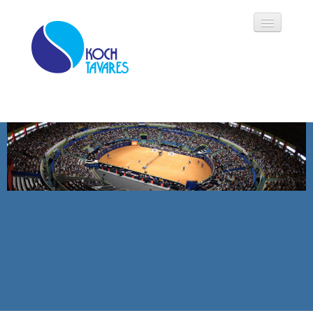
Koch Tavares
História
Áreas de Atuação
Oportunidades
Parceiros
Modalidades
Notícias