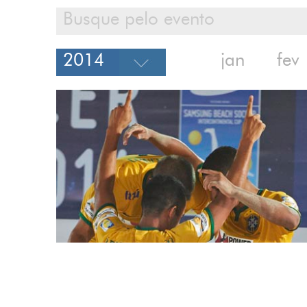
jan
fev