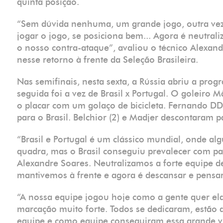
quinta posição.
“Sem dúvida nenhuma, um grande jogo, outra vez 
jogar o jogo, se posiciona bem... Agora é neutraliz
o nosso contra-ataque”, avaliou o técnico Alexand
nesse retorno à frente da Seleção Brasileira.
Nas semifinais, nesta sexta, a Rússia abriu a pro
seguida foi a vez de Brasil x Portugal. O goleiro 
o placar com um golaço de bicicleta. Fernando D
para o Brasil. Belchior (2) e Madjer descontaram 
“Brasil e Portugal é um clássico mundial, onde 
quadra, mas o Brasil conseguiu prevalecer com pa
Alexandre Soares. Neutralizamos a forte equipe de
mantivemos à frente e agora é descansar e pensar
“A nossa equipe jogou hoje como a gente quer ela
marcação muito forte. Todos se dedicaram, estão
equipe e como equipe conseguiram essa grande vit