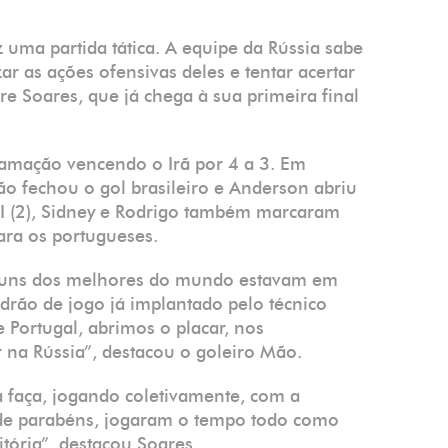
uma partida tática. A equipe da Rússia sabe
ar as ações ofensivas deles e tentar acertar
re Soares, que já chega à sua primeira final
gramação vencendo o Irã por 4 a 3. Em
Mão fechou o gol brasileiro e Anderson abriu
DI (2), Sidney e Rodrigo também marcaram
para os portugueses.
alguns dos melhores do mundo estavam em
drão de jogo já implantado pelo técnico
 Portugal, abrimos o placar, nos
 na Rússia”, destacou o goleiro Mão.
 faça, jogando coletivamente, com a
 de parabéns, jogaram o tempo todo como
ória”, destacou Soares.