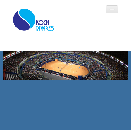
Koch Tavares
História
Áreas de Atuação
Oportunidades
Parceiros
Modalidades
Notícias