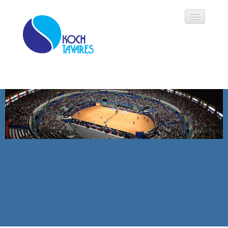
Koch Tavares
História
Áreas de Atuação
Oportunidades
Parceiros
Modalidades
Notícias