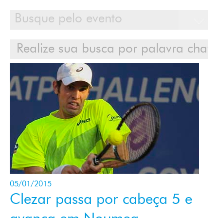
Calendário
Clientes
Cases
Contato
Login
05/01/2015
Clezar passa por cabeça 5 e