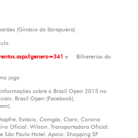
arães (Ginásio do Ibirapuera)
 Paulo
eventos.aspx?genero=341
e Bilheterias do
ltimo jogo
informações sobre o Brasil Open 2015 no
ciais: Brasil Open (Facebook),
agram).
 Mapfre, Estácio, Comgás, Claro, Corona
ivo Oficial: Wilson. Transportadora Oficial:
nce São Paulo Hotel. Apoio: Shopping SP