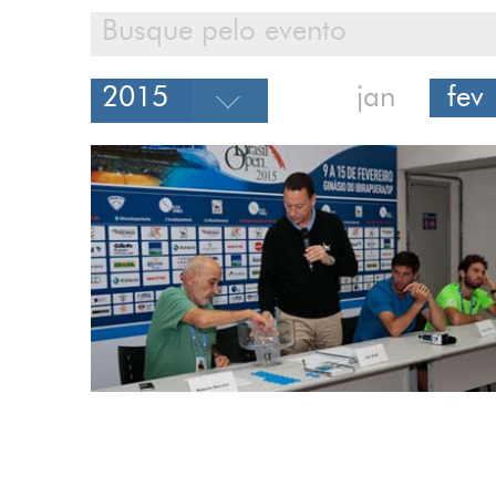
jan
fev