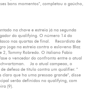
 esses bons momentos", completou o gaúcho,
diantado na chave e estreia já na segunda
gador do qualifying. O número 14 do
asco nas quartas de final. Recordista de
gro joga na estreia contra o esloveno Blaz
ve 2, Tommy Robredo. O italiano Fabio
 fase o vencedor do confronto entre o atual
 Schwartzman. Ja o atual campeao, o
de defesa de titulo contra um qualifier. "
 claro que ha uma pressao grande", disse
ipal serão definidos no qualifying, com
-feira (9).