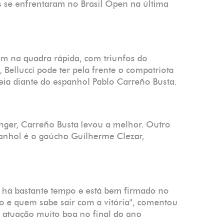
 se enfrentaram no Brasil Open na última
ram na quadra rápida, com triunfos do
Bellucci pode ter pela frente o compatriota
reia diante do espanhol Pablo Carreño Busta.
enger, Carreño Busta levou a melhor. Outro
panhol é o gaúcho Guilherme Clezar,
há bastante tempo e está bem firmado no
ogo e quem sabe sair com a vitória", comentou
a atuação muito boa no final do ano