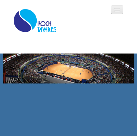
Koch Tavares
História
Áreas de Atuação
Oportunidades
Parceiros
Modalidades
Notícias