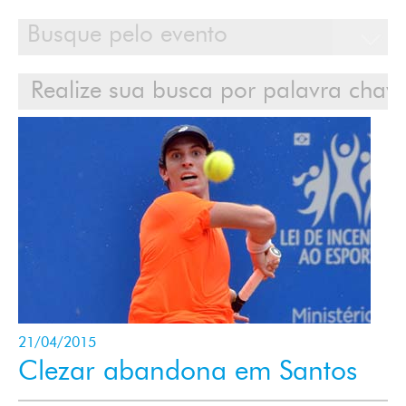
Calendário
Clientes
Cases
Contato
Login
21/04/2015
Clezar abandona em Santos