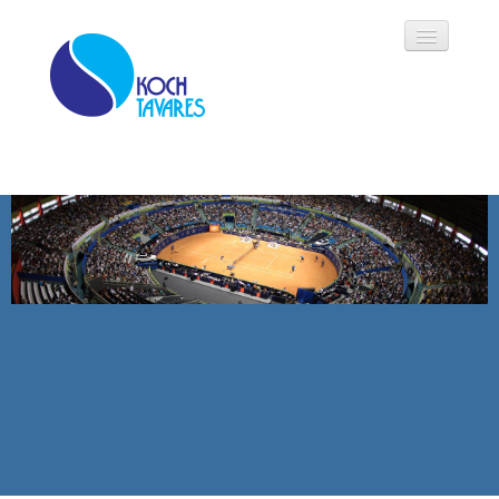
Koch Tavares
História
Áreas de Atuação
Oportunidades
Parceiros
Modalidades
Notícias