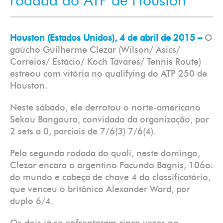
rodada do ATP de Houston
Houston (Estados Unidos), 4 de abril de 2015 –
O
gaúcho Guilherme Clezar (Wilson/ Asics/
Correios/ Estácio/ Koch Tavares/ Tennis Route)
estreou com vitória no qualifying do ATP 250 de
Houston.
Neste sábado, ele derrotou o norte-americano
Sekou Bangoura, convidado da organização, por
2 sets a 0, parciais de 7/6(3) 7/6(4).
Pela segunda rodada do quali, neste domingo,
Clezar encara o argentino Facundo Bagnis, 106o.
do mundo e cabeça de chave 4 do classificatório,
que venceu o britânico Alexander Ward, por
duplo 6/4.