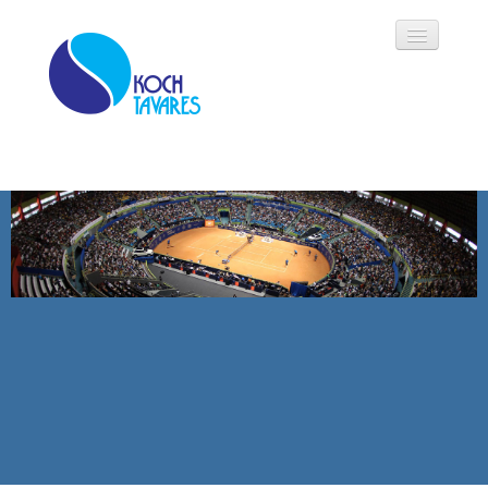
Koch Tavares
História
Áreas de Atuação
Oportunidades
Parceiros
Modalidades
Notícias