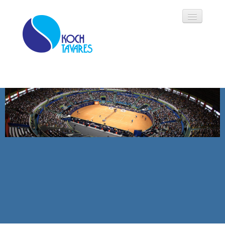
Koch Tavares
História
Áreas de Atuação
Oportunidades
Parceiros
Modalidades
Notícias