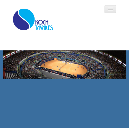
Koch Tavares
História
Áreas de Atuação
Oportunidades
Parceiros
Modalidades
Notícias