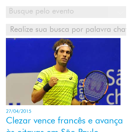
Calendário
Clientes
Cases
Contato
Login
27/04/2015
Clezar vence francês e avança