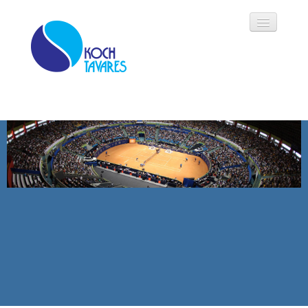
Koch Tavares
História
Áreas de Atuação
Oportunidades
Parceiros
Modalidades
Notícias