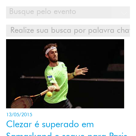
Calendário
Clientes
Cases
Contato
Login
13/05/2015
Clezar é superado em