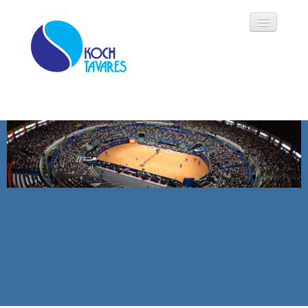
Koch Tavares
História
Áreas de Atuação
Oportunidades
Parceiros
Modalidades
Notícias