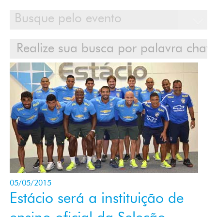
Calendário
Clientes
Cases
Contato
Login
05/05/2015
Estácio será a instituição de