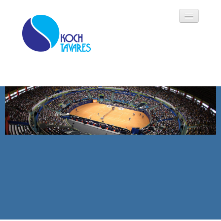
Koch Tavares
História
Áreas de Atuação
Oportunidades
Parceiros
Modalidades
Notícias