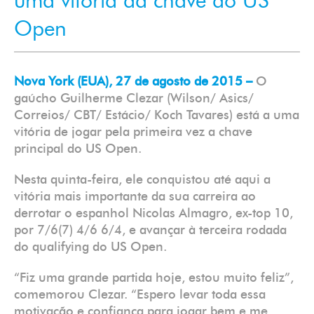
uma vitória da chave do US
Open
Nova York (EUA), 27 de agosto de 2015 –
O
gaúcho Guilherme Clezar (Wilson/ Asics/
Correios/ CBT/ Estácio/ Koch Tavares) está a uma
vitória de jogar pela primeira vez a chave
principal do US Open.
Nesta quinta-feira, ele conquistou até aqui a
vitória mais importante da sua carreira ao
derrotar o espanhol Nicolas Almagro, ex-top 10,
por 7/6(7) 4/6 6/4, e avançar à terceira rodada
do qualifying do US Open.
“Fiz uma grande partida hoje, estou muito feliz”,
comemorou Clezar. “Espero levar toda essa
motivação e confiança para jogar bem e me