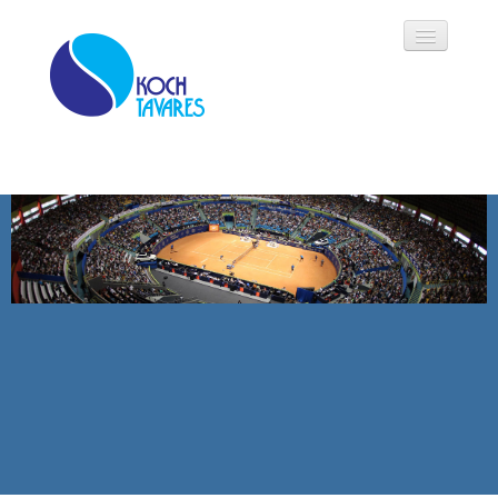
Koch Tavares
História
Áreas de Atuação
Oportunidades
Parceiros
Modalidades
Notícias