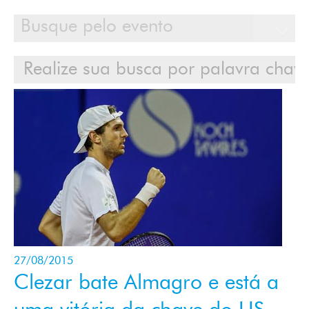
Calendário
Clientes
Cases
Contato
Login
27/08/2015
Clezar bate Almagro e está a