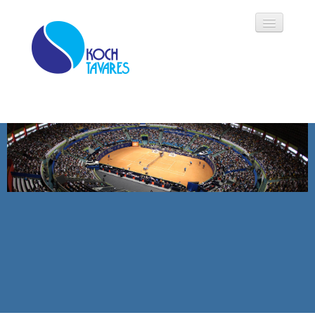
Koch Tavares
História
Áreas de Atuação
Oportunidades
Parceiros
Modalidades
Notícias