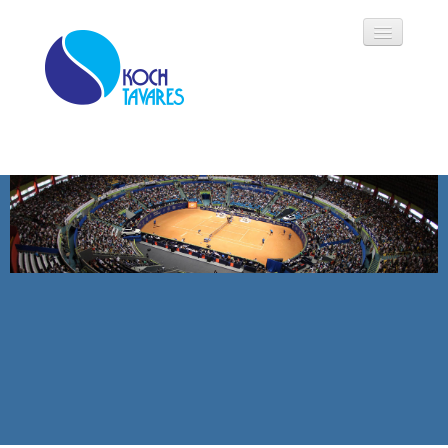
Koch Tavares
História
Áreas de Atuação
Oportunidades
Parceiros
Modalidades
Notícias