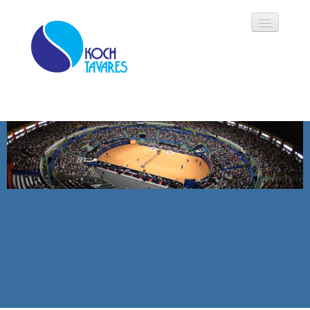
Koch Tavares
História
Áreas de Atuação
Oportunidades
Parceiros
Modalidades
Notícias